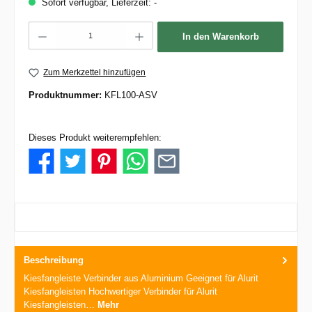
Sofort verfügbar, Lieferzeit: -
Produkt Anzahl: Gib den gewünschten Wert ein oder benutze die Schaltflächen um d
In den Warenkorb
Zum Merkzettel hinzufügen
Produktnummer:
KFL100-ASV
Dieses Produkt weiterempfehlen:
Beschreibung
Kiesfangleiste Verbinder aus Aluminium Geeignet für Alurit
Kiesfangleisten Hochwertiger Verbinder für Alurit
Kiesfangleisten…
Mehr