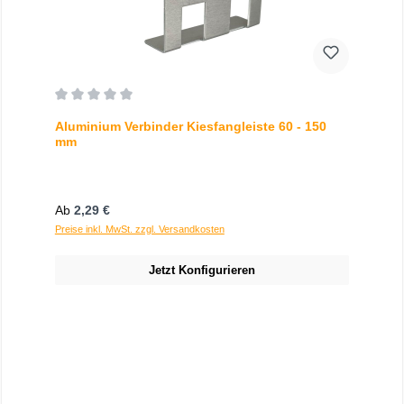
Durchschnittliche Bewertung von 0 von 5 Sternen
Aluminium Verbinder Kiesfangleiste 60 - 150
mm
Regulärer Preis:
Ab
2,29 €
Preise inkl. MwSt. zzgl. Versandkosten
Jetzt Konfigurieren