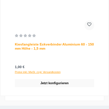
Durchschnittliche Bewertung von 0 von 5 Sternen
Kiesfangleiste Eckverbinder Aluminium 60 - 150
mm Höhe - 1,5 mm
Regulärer Preis:
1,00 €
Preise inkl. MwSt. zzgl. Versandkosten
Jetzt konfigurieren