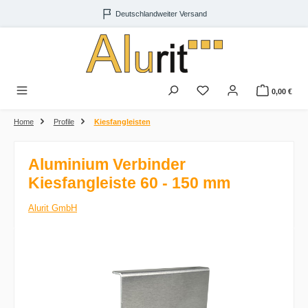
Zum Hauptinhalt springen
Deutschlandweiter Versand
0,00 €
Home
Profile
Kiesfangleisten
Aluminium Verbinder
Kiesfangleiste 60 - 150 mm
Alurit GmbH
Bildergalerie überspringen