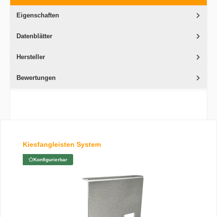
Eigenschaften
Datenblätter
Hersteller
Bewertungen
Produktgalerie überspringen
Kiesfangleisten System
Konfigurierbar