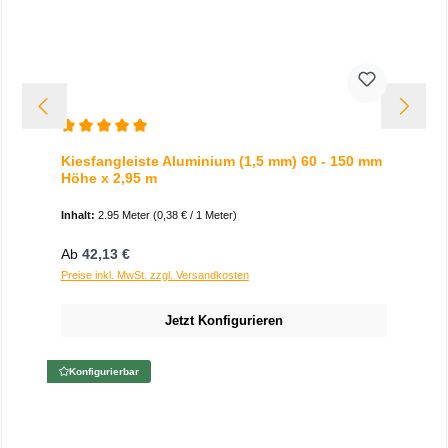
Durchschnittliche Bewertung von 5 von 5 Sternen
Kiesfangleiste Aluminium (1,5 mm) 60 - 150 mm
Höhe x 2,95 m
Inhalt:
2.95 Meter
(0,38 € / 1 Meter)
Regulärer Preis:
Ab
42,13 €
Preise inkl. MwSt. zzgl. Versandkosten
Jetzt Konfigurieren
Konfigurierbar