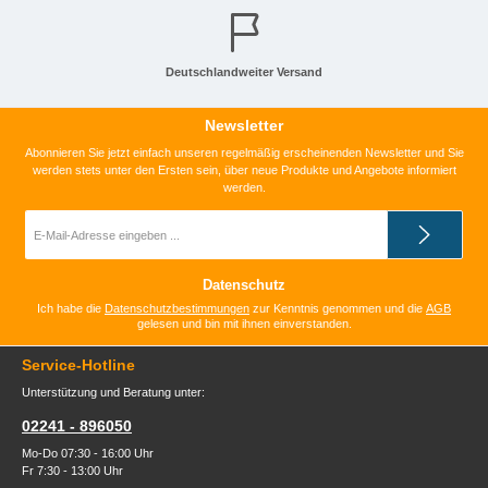
Deutschlandweiter Versand
Newsletter
Abonnieren Sie jetzt einfach unseren regelmäßig erscheinenden Newsletter und Sie
werden stets unter den Ersten sein, über neue Produkte und Angebote informiert
werden.
E-
Mail-
Adresse
*
Datenschutz
Ich habe die
Datenschutzbestimmungen
zur Kenntnis genommen und die
AGB
gelesen und bin mit ihnen einverstanden.
Service-Hotline
Unterstützung und Beratung unter:
02241 - 896050
Mo-Do 07:30 - 16:00 Uhr
Fr 7:30 - 13:00 Uhr