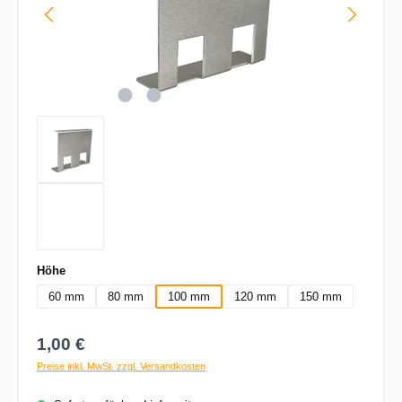
auswählen
Höhe
60 mm
80 mm
100 mm
120 mm
150 mm
Regulärer Preis:
1,00 €
Preise inkl. MwSt. zzgl. Versandkosten