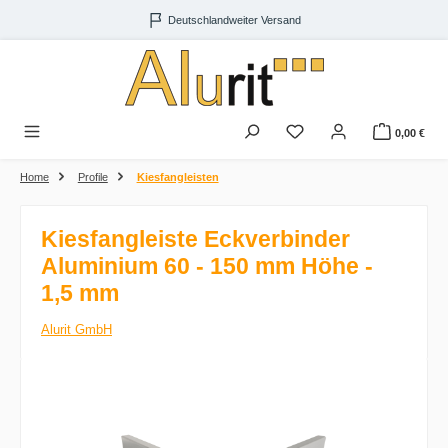
Zum Hauptinhalt springen
Deutschlandweiter Versand
0,00 €
Home
Profile
Kiesfangleisten
Kiesfangleiste Eckverbinder
Aluminium 60 - 150 mm Höhe -
1,5 mm
Alurit GmbH
Bildergalerie überspringen