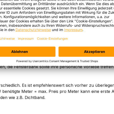
ihr Aussehen zu erhalten. Bei Holzfensterbänken muss z.B
- oder Aluminiumbänke sind hingegen sehr pflegeleicht, da
ung für Aluminium Fensterbänke finden Sie in einem weitere
eine Musterung? Wie ist der Baustil, klassisch, modern? S
 beschränkt. Aluminiumfensterbänke können hingegen in al
en, die Fensterbank sollte ihre persönliche Vorliebe treffe
rschiedlich. Es ist empfehlenswert sich vorher zu überlegen
/ benötigte Meter = max. Preis pro Meter kann eine erste 
erden wie z.B. Dichtband.