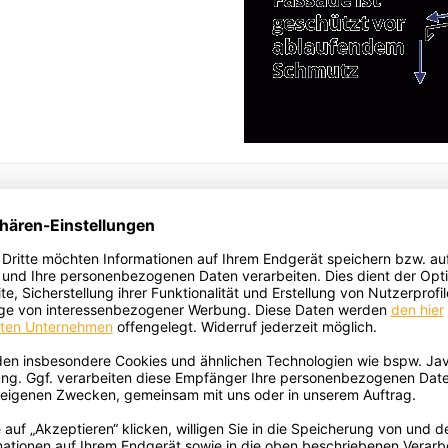
chtig für eine Fensterbank?
sse
edlichsten Einflüssen ausgesetzt. Deshalb muss die Oberfl
uch sollte die Sonne nicht dazu führen, dass sich die Obe
 dürfen dem Material nicht zusetzen oder es gar spröde 