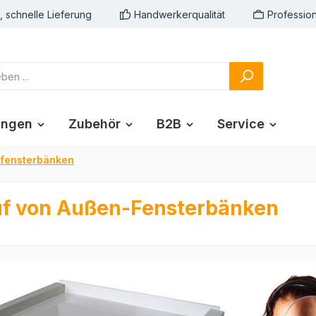
n, schnelle Lieferung
Handwerkerqualität
Professio
ungen
Zubehör
B2B
Service
nfensterbänken
auf von Außen-Fensterbänken