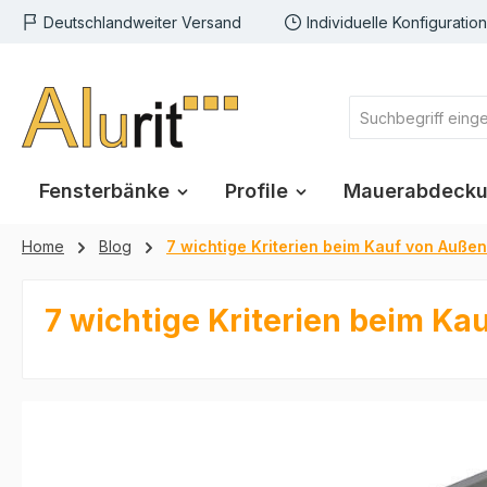
Deutschlandweiter Versand
Individuelle Konfiguratio
m Hauptinhalt springen
Zur Suche springen
Zur Hauptnavigation springen
Fensterbänke
Profile
Mauerabdeck
Home
Blog
7 wichtige Kriterien beim Kauf von Auße
7 wichtige Kriterien beim K